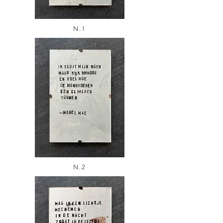
N.1
N.2