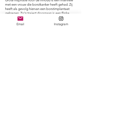
Grote inspiratie voor de inhoud
is een interview
met een vrouw die borstkanker heeft gehad. Zij
heeft als gevolg hiervan een borstimplantaat
gekregen.
Zo'n traject doorgaan is een flinke
verandering en maak je niet zomaar mee. Haar
belevenis wilde zij met mij delen.
De thema's van
Email
Instagram
comfort, zorg en grenzen kwamen sterk naar
voren in het gesprek.
De verschillende thema's zijn terug te zien in het
maak proces.
Het schrijven van de bundel was
een nieuwe manier van werken en ontdekken.
Welke zorg zit er in iets ontdekken? Welke
stappen neem je? Ga ik alles uitdenken of
meteen aan de slag?
Het resultaat is een samensmelting van mijn
beeld onderzoek, teksten en onze verhalen.
Inkijkje