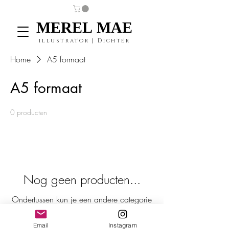
MEREL MAE
MEREL MAE
illustrator | Dichter
Home
A5 formaat
A5 formaat
0 producten
Nog geen producten...
Ondertussen kun je een andere categorie
kiezen om verder te gaan met winkelen.
Email
Instagram