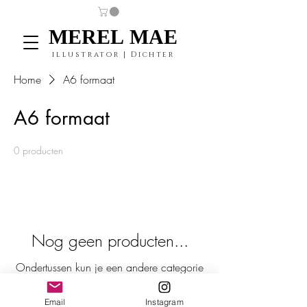
MEREL MAE
MEREL MAE
illustrator | Dichter
Home
A6 formaat
A6 formaat
0 producten
Nog geen producten...
Ondertussen kun je een andere categorie
kiezen om verder te gaan met winkelen.
Email
Instagram